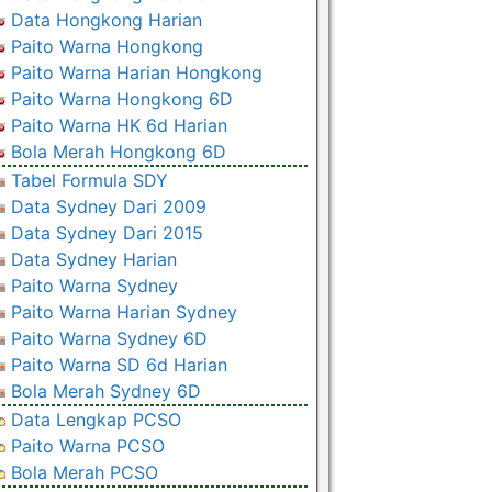
Data Hongkong Harian
Paito Warna Hongkong
Paito Warna Harian Hongkong
Paito Warna Hongkong 6D
Paito Warna HK 6d Harian
Bola Merah Hongkong 6D
Tabel Formula SDY
Data Sydney Dari 2009
Data Sydney Dari 2015
Data Sydney Harian
Paito Warna Sydney
Paito Warna Harian Sydney
Paito Warna Sydney 6D
Paito Warna SD 6d Harian
Bola Merah Sydney 6D
Data Lengkap PCSO
Paito Warna PCSO
Bola Merah PCSO