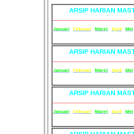
ARSIP HARIAN MAS
Januari
|
Februari
|
Maret
|
April
|
Mei
ARSIP HARIAN MAS
Januari
|
Februari
|
Maret
|
April
|
Mei
ARSIP HARIAN MAS
Januari
|
Februari
|
Maret
|
April
|
Mei