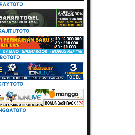
ERAKTOTO
KAJITUTOTO
BOTOTO
ITYTOTO
NGGATOTO