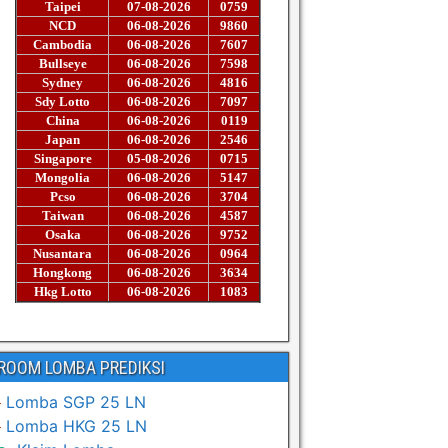
ROOM LOMBA PREDIKSI
Lomba SGP 25 LN
Lomba HKG 25 LN