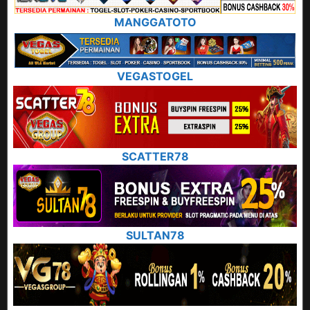
MANGGATOTO
VEGASTOGEL
SCATTER78
SULTAN78