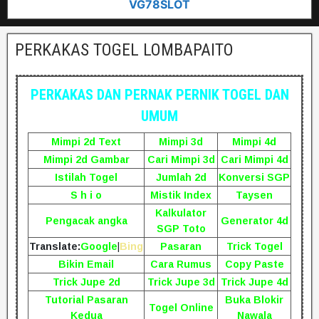
VG78SLOT
PERKAKAS TOGEL LOMBAPAITO
PERKAKAS DAN PERNAK PERNIK TOGEL DAN
UMUM
Mimpi 2d Text
Mimpi 3d
Mimpi 4d
Mimpi 2d Gambar
Cari Mimpi 3d
Cari Mimpi 4d
Istilah Togel
Jumlah 2d
Konversi SGP
S h i o
Mistik Index
Taysen
Kalkulator
Pengacak angka
Generator 4d
SGP Toto
Translate:
Google
|
Bing
Pasaran
Trick Togel
Bikin Email
Cara Rumus
Copy Paste
Trick Jupe 2d
Trick Jupe 3d
Trick Jupe 4d
Tutorial Pasaran
Buka Blokir
Togel Online
Kedua
Nawala