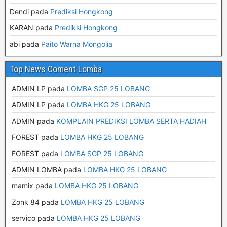
Dendi pada
Prediksi Hongkong
KARAN pada
Prediksi Hongkong
abi pada
Paito Warna Mongolia
Top News Coment Lomba
ADMIN LP
pada
LOMBA SGP 25 LOBANG
ADMIN LP
pada
LOMBA HKG 25 LOBANG
ADMIN
pada
KOMPLAIN PREDIKSI LOMBA SERTA HADIAH
FOREST
pada
LOMBA HKG 25 LOBANG
FOREST
pada
LOMBA SGP 25 LOBANG
ADMIN LOMBA
pada
LOMBA HKG 25 LOBANG
mamix
pada
LOMBA HKG 25 LOBANG
Zonk 84
pada
LOMBA HKG 25 LOBANG
servico
pada
LOMBA HKG 25 LOBANG