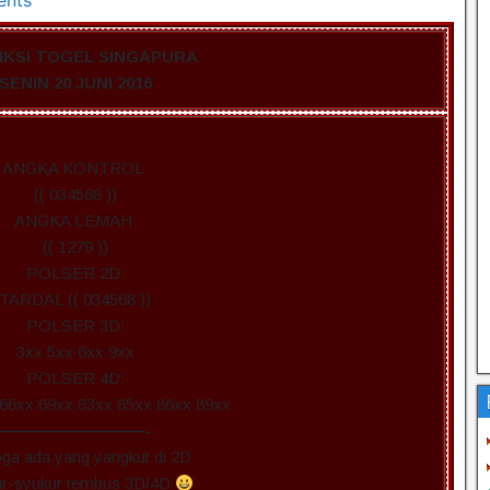
nts
IKSI TOGEL SINGAPURA
SENIN 20 JUNI 2016
ANGKA KONTROL:
(( 034568 ))
ANGKA LEMAH:
(( 1279 ))
POLSER 2D:
TARDAL (( 034568 ))
POLSER 3D:
3xx 5xx 6xx 9xx
POLSER 4D:
66xx 69xx 83xx 85xx 86xx 89xx
—————————-
a ada yang yangkut di 2D
r-syukur tembus 3D/4D