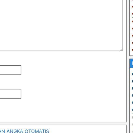
AN ANGKA OTOMATIS