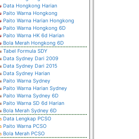
Data Hongkong Harian
Paito Warna Hongkong
Paito Warna Harian Hongkong
Paito Warna Hongkong 6D
Paito Warna HK 6d Harian
Bola Merah Hongkong 6D
Tabel Formula SDY
Data Sydney Dari 2009
Data Sydney Dari 2015
Data Sydney Harian
Paito Warna Sydney
Paito Warna Harian Sydney
Paito Warna Sydney 6D
Paito Warna SD 6d Harian
Bola Merah Sydney 6D
Data Lengkap PCSO
Paito Warna PCSO
Bola Merah PCSO