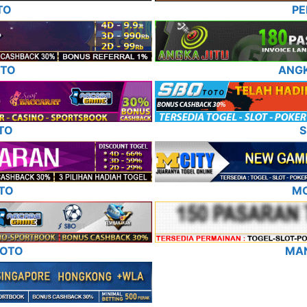
TO
P
OTO
ANG
TO
S
TO
MC
TOTO
MA