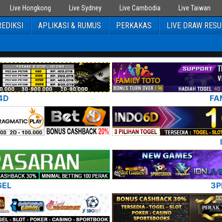
Live Hongkong
Live Sydney
Live Cambodia
Live Taiwan
EDIKSI
APLIKASI & RUMUS
PERKAKAS
LIVE DRAW RESU
4D
FA
GEL
3P