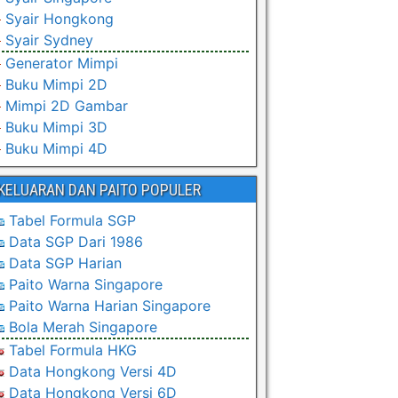
Syair Hongkong
Syair Sydney
Generator Mimpi
Buku Mimpi 2D
Mimpi 2D Gambar
Buku Mimpi 3D
Buku Mimpi 4D
KELUARAN DAN PAITO POPULER
Tabel Formula SGP
Data SGP Dari 1986
Data SGP Harian
Paito Warna Singapore
Paito Warna Harian Singapore
Bola Merah Singapore
Tabel Formula HKG
Data Hongkong Versi 4D
Data Hongkong Versi 6D