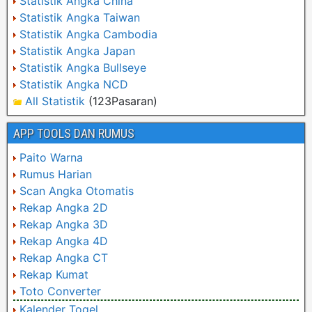
Statistik Angka China
Statistik Angka Taiwan
Statistik Angka Cambodia
Statistik Angka Japan
Statistik Angka Bullseye
Statistik Angka NCD
All Statistik
(123Pasaran)
APP TOOLS DAN RUMUS
Paito Warna
Rumus Harian
Scan Angka Otomatis
Rekap Angka 2D
Rekap Angka 3D
Rekap Angka 4D
Rekap Angka CT
Rekap Kumat
Toto Converter
Kalender Togel