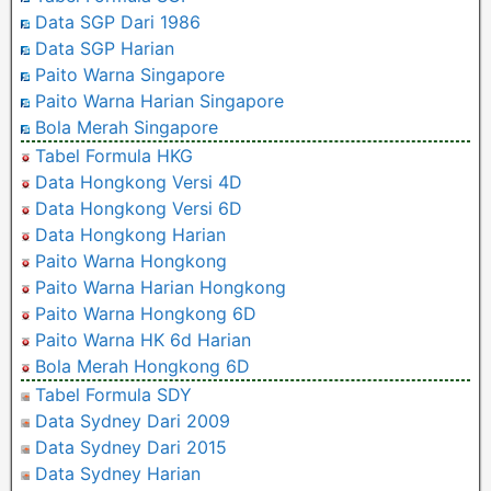
Data SGP Dari 1986
Data SGP Harian
Paito Warna Singapore
Paito Warna Harian Singapore
Bola Merah Singapore
Tabel Formula HKG
Data Hongkong Versi 4D
Data Hongkong Versi 6D
Data Hongkong Harian
Paito Warna Hongkong
Paito Warna Harian Hongkong
Paito Warna Hongkong 6D
Paito Warna HK 6d Harian
Bola Merah Hongkong 6D
Tabel Formula SDY
Data Sydney Dari 2009
Data Sydney Dari 2015
Data Sydney Harian