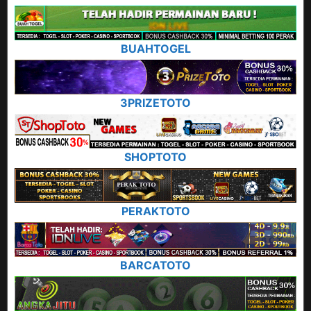
BUAHTOGEL
3PRIZETOTO
SHOPTOTO
PERAKTOTO
BARCATOTO