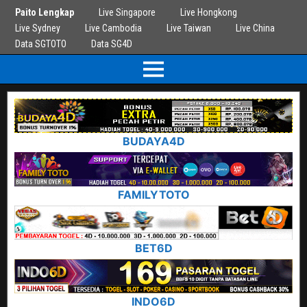
Paito Lengkap
Live Singapore
Live Hongkong
Live Sydney
Live Cambodia
Live Taiwan
Live China
Data SGTOTO
Data SG4D
BUDAYA4D
FAMILYTOTO
BET6D
INDO6D