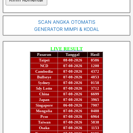
SCAN ANGKA OTOMATIS
GENERATOR MIMPI & KODAL