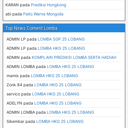
KARAN pada
Prediksi Hongkong
abi pada
Paito Warna Mongolia
Top News Coment Lomba
ADMIN LP
pada
LOMBA SGP 25 LOBANG
ADMIN LP
pada
LOMBA HKG 25 LOBANG
ADMIN
pada
KOMPLAIN PREDIKSI LOMBA SERTA HADIAH
ADMIN LOMBA
pada
LOMBA HKG 25 LOBANG
mamix
pada
LOMBA HKG 25 LOBANG
Zonk 84
pada
LOMBA HKG 25 LOBANG
servico
pada
LOMBA HKG 25 LOBANG
ADELYN
pada
LOMBA HKG 25 LOBANG
ADMIN LOMBA
pada
LOMBA HKG 25 LOBANG
Sikembar
pada
LOMBA HKG 25 LOBANG