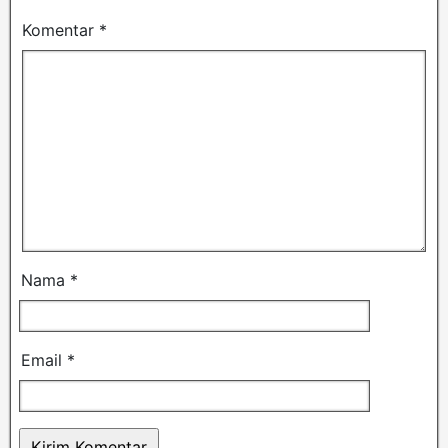
Komentar
*
Nama
*
Email
*