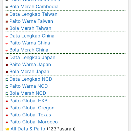
Bola Merah Cambodia
Data Lengkap Taiwan
Paito Warna Taiwan
Bola Merah Taiwan
Data Lengkap China
Paito Warna China
Bola Merah China
Data Lengkap Japan
Paito Warna Japan
Bola Merah Japan
Data Lengkap NCD
Paito Warna NCD
Bola Merah NCD
Paito Global HKB
Paito Global Oregon
Paito Global Texas
Paito Global Morocco
All Data & Paito
(123Pasaran)