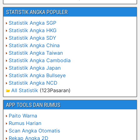
STATISTIK ANGKA POPULER
Statistik Angka SGP
Statistik Angka HKG
Statistik Angka SDY
Statistik Angka China
Statistik Angka Taiwan
Statistik Angka Cambodia
Statistik Angka Japan
Statistik Angka Bullseye
Statistik Angka NCD
All Statistik
(123Pasaran)
APP TOOLS DAN RUMUS
Paito Warna
Rumus Harian
Scan Angka Otomatis
Rekap Angka 2D