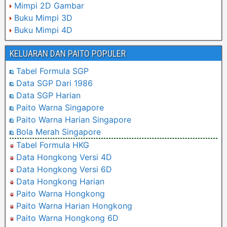
Mimpi 2D Gambar
Buku Mimpi 3D
Buku Mimpi 4D
KELUARAN DAN PAITO POPULER
Tabel Formula SGP
Data SGP Dari 1986
Data SGP Harian
Paito Warna Singapore
Paito Warna Harian Singapore
Bola Merah Singapore
Tabel Formula HKG
Data Hongkong Versi 4D
Data Hongkong Versi 6D
Data Hongkong Harian
Paito Warna Hongkong
Paito Warna Harian Hongkong
Paito Warna Hongkong 6D