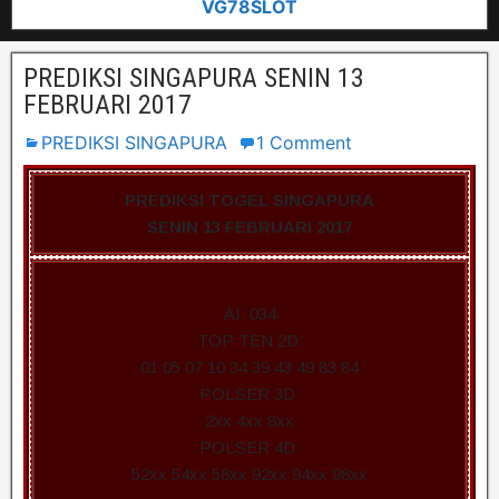
VG78SLOT
PREDIKSI SINGAPURA SENIN 13
FEBRUARI 2017
PREDIKSI SINGAPURA
1 Comment
PREDIKSI TOGEL SINGAPURA
SENIN 13 FEBRUARI 2017
AI:
034
TOP TEN 2D:
01 05 07 10 34 39 43 49 83 84
POLSER 3D:
2xx 4xx 8xx
POLSER 4D:
52xx 54xx 58xx 92xx 94xx 98xx