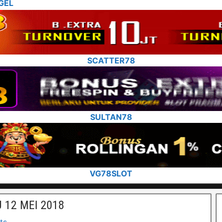
GEL
SCATTER78
SULTAN78
VG78SLOT
 12 MEI 2018