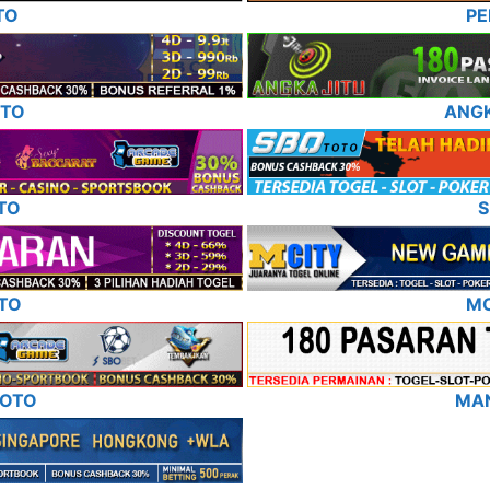
TO
P
OTO
ANG
TO
S
TO
MC
TOTO
MA