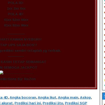
POLA 3D:
1xx 2xx 6xx
POLA 4D:
61xx 62xx 66xx
81xx 82xx 86xx
—————
-HATI RAWAN NYEBUR!!
TAP UPS SAJA BOS!!
prediksi sendiri tetaplah yg terbaik.
————–
 KASIH TETAP SEMANGAT
N SEMOGA JACKPOT
redictions By:
ReZon
a 4D
,
Angka bocoran
,
Angka ikut
,
Angka main
,
Askop
,
i akurat
,
Prediksi hari ini
,
Prediksi jitu
,
Prediksi SGP