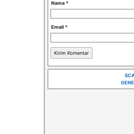
Nama
*
Email
*
SC
GENE