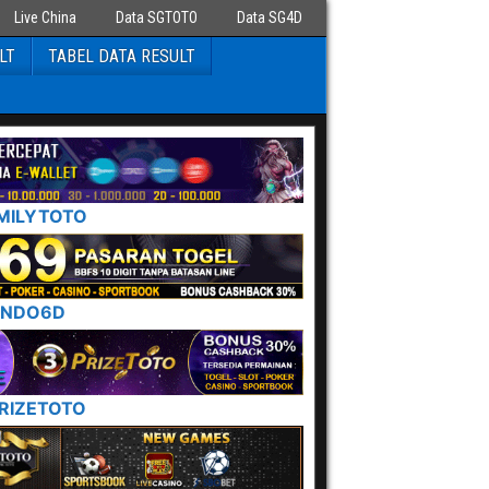
Live China
Data SGTOTO
Data SG4D
LT
TABEL DATA RESULT
MILYTOTO
INDO6D
RIZETOTO