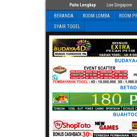
Paito Lengkap
Live Singapore
BERANDA
ROOM LOMBA
ROOM PR
SYAIR TOGEL
BUDAYA
BET6D
BUAHTO