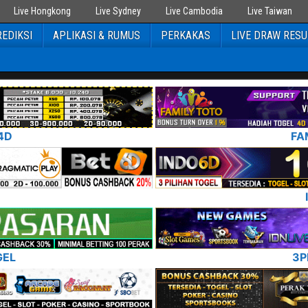
Live Hongkong
Live Sydney
Live Cambodia
Live Taiwan
EDIKSI
APLIKASI & RUMUS
PERKAKAS
LIVE DRAW RESU
4D
FA
GEL
3P