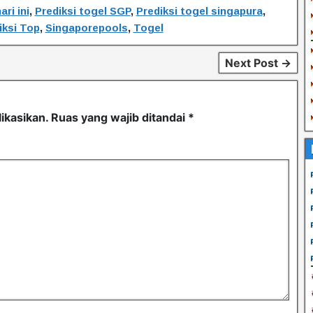
ari ini
,
Prediksi togel SGP
,
Prediksi togel singapura
,
iksi Top
,
Singaporepools
,
Togel
Next Post →
ikasikan.
Ruas yang wajib ditandai
*