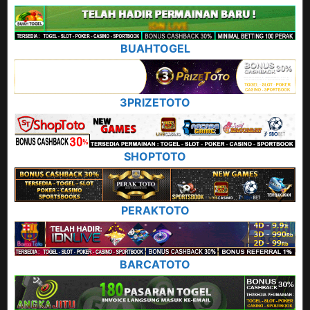
BUAHTOGEL
3PRIZETOTO
SHOPTOTO
PERAKTOTO
BARCATOTO