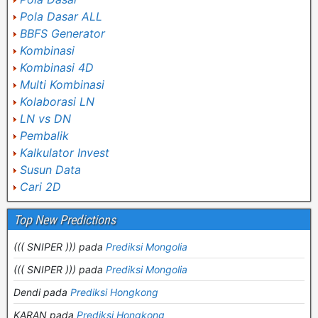
Pola Dasar ALL
BBFS Generator
Kombinasi
Kombinasi 4D
Multi Kombinasi
Kolaborasi LN
LN vs DN
Pembalik
Kalkulator Invest
Susun Data
Cari 2D
Top New Predictions
((( SNIPER ))) pada
Prediksi Mongolia
((( SNIPER ))) pada
Prediksi Mongolia
Dendi pada
Prediksi Hongkong
KARAN pada
Prediksi Hongkong