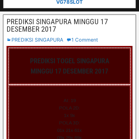
VG78SLOT
PREDIKSI SINGAPURA MINGGU 17
DESEMBER 2017
PREDIKSI SINGAPURA
1 Comment
PREDIKSI TOGEL SINGAPURA
MINGGU 17 DESEMBER 2017
AI:
19
POLA 2D:
1x 9x
POLA 3D:
01x 21x 61x
09x 29x 69x