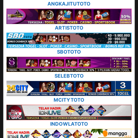
ANGKAJITUTOTO
ARTISTOTO
SBOTOTO
SELEBTOTO
MCITYTOTO
INDOWLATOTO