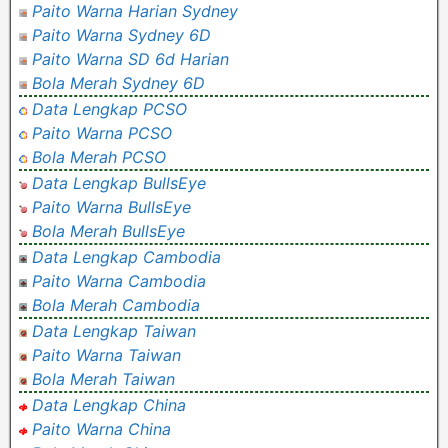
Paito Warna Harian Sydney
Paito Warna Sydney 6D
Paito Warna SD 6d Harian
Bola Merah Sydney 6D
Data Lengkap PCSO
Paito Warna PCSO
Bola Merah PCSO
Data Lengkap BullsEye
Paito Warna BullsEye
Bola Merah BullsEye
Data Lengkap Cambodia
Paito Warna Cambodia
Bola Merah Cambodia
Data Lengkap Taiwan
Paito Warna Taiwan
Bola Merah Taiwan
Data Lengkap China
Paito Warna China