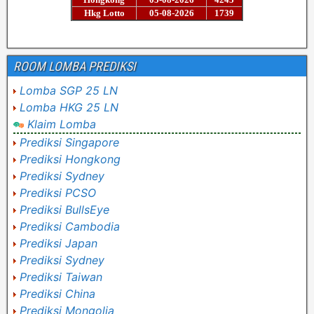
ROOM LOMBA PREDIKSI
Lomba SGP 25 LN
Lomba HKG 25 LN
Klaim Lomba
Prediksi Singapore
Prediksi Hongkong
Prediksi Sydney
Prediksi PCSO
Prediksi BullsEye
Prediksi Cambodia
Prediksi Japan
Prediksi Sydney
Prediksi Taiwan
Prediksi China
Prediksi Mongolia