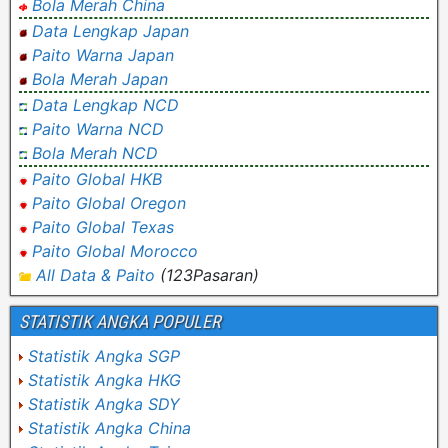
Bola Merah China
Data Lengkap Japan
Paito Warna Japan
Bola Merah Japan
Data Lengkap NCD
Paito Warna NCD
Bola Merah NCD
Paito Global HKB
Paito Global Oregon
Paito Global Texas
Paito Global Morocco
All Data & Paito
(123Pasaran)
STATISTIK ANGKA POPULER
Statistik Angka SGP
Statistik Angka HKG
Statistik Angka SDY
Statistik Angka China