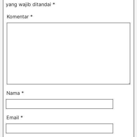
yang wajib ditandai
*
Komentar
*
Nama
*
Email
*