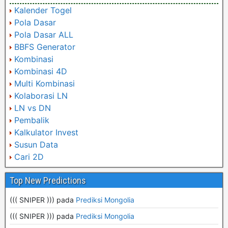
Kalender Togel
Pola Dasar
Pola Dasar ALL
BBFS Generator
Kombinasi
Kombinasi 4D
Multi Kombinasi
Kolaborasi LN
LN vs DN
Pembalik
Kalkulator Invest
Susun Data
Cari 2D
Top New Predictions
((( SNIPER ))) pada
Prediksi Mongolia
((( SNIPER ))) pada
Prediksi Mongolia