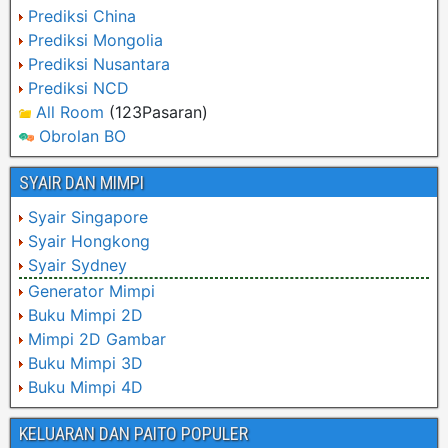
Prediksi China
Prediksi Mongolia
Prediksi Nusantara
Prediksi NCD
All Room
(123Pasaran)
Obrolan BO
SYAIR DAN MIMPI
Syair Singapore
Syair Hongkong
Syair Sydney
Generator Mimpi
Buku Mimpi 2D
Mimpi 2D Gambar
Buku Mimpi 3D
Buku Mimpi 4D
KELUARAN DAN PAITO POPULER