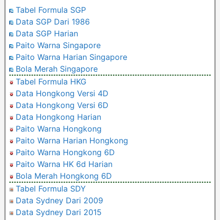
Tabel Formula SGP
Data SGP Dari 1986
Data SGP Harian
Paito Warna Singapore
Paito Warna Harian Singapore
Bola Merah Singapore
Tabel Formula HKG
Data Hongkong Versi 4D
Data Hongkong Versi 6D
Data Hongkong Harian
Paito Warna Hongkong
Paito Warna Harian Hongkong
Paito Warna Hongkong 6D
Paito Warna HK 6d Harian
Bola Merah Hongkong 6D
Tabel Formula SDY
Data Sydney Dari 2009
Data Sydney Dari 2015