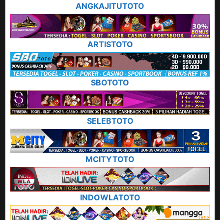
ANGKAJITUTOTO
ARTISTOTO
SBOTOTO
SELEBTOTO
MCITYTOTO
INDOWLATOTO