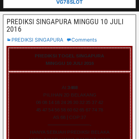
VG78SLOT
PREDIKSI SINGAPURA MINGGU 10 JULI
2016
PREDIKSI SINGAPURA
Comments
PREDIKSI TOGEL SINGAPURA
MINGGU 10 JULI 2016
AI:
3468
PILIHAN 2D BELAKANG
06 08 14 18 24 26 30 32 35 37 42
45 47 54 56 58 60 62 65 67 74 78
AS:
68
| COP:
37
—————————-
HANYA SEBUAH PREDIKSI BELAKA