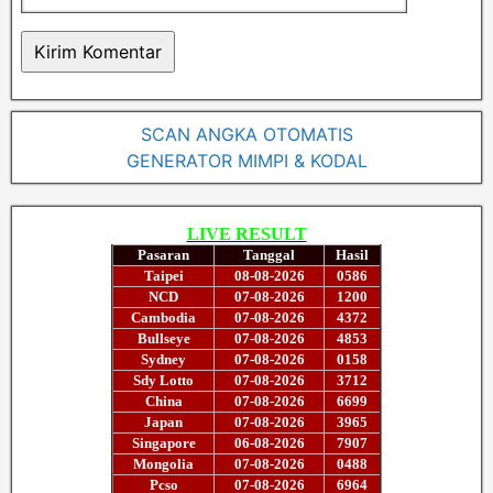
SCAN ANGKA OTOMATIS
GENERATOR MIMPI & KODAL