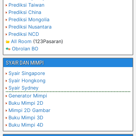
Prediksi Taiwan
Prediksi China
Prediksi Mongolia
Prediksi Nusantara
Prediksi NCD
All Room
(123Pasaran)
Obrolan BO
SYAIR DAN MIMPI
Syair Singapore
Syair Hongkong
Syair Sydney
Generator Mimpi
Buku Mimpi 2D
Mimpi 2D Gambar
Buku Mimpi 3D
Buku Mimpi 4D