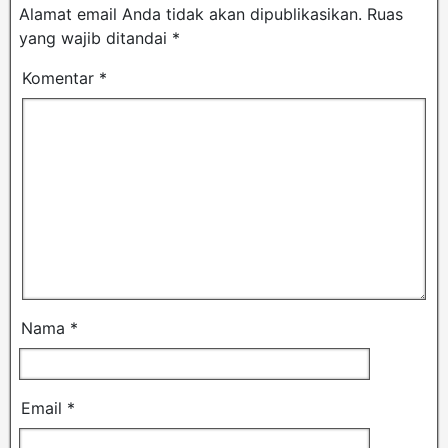
Alamat email Anda tidak akan dipublikasikan.
Ruas
yang wajib ditandai
*
Komentar
*
Nama
*
Email
*