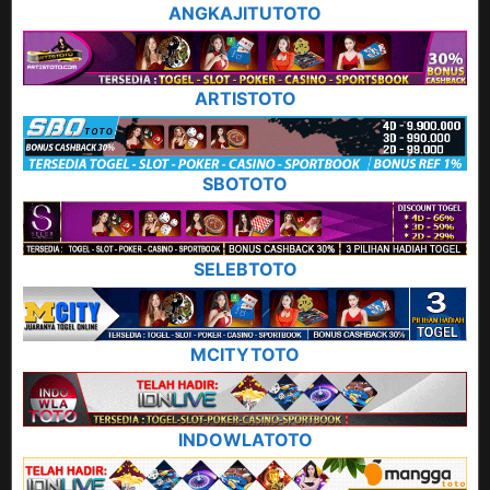
ANGKAJITUTOTO
ARTISTOTO
SBOTOTO
SELEBTOTO
MCITYTOTO
INDOWLATOTO