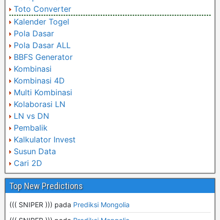
Toto Converter
Kalender Togel
Pola Dasar
Pola Dasar ALL
BBFS Generator
Kombinasi
Kombinasi 4D
Multi Kombinasi
Kolaborasi LN
LN vs DN
Pembalik
Kalkulator Invest
Susun Data
Cari 2D
Top New Predictions
((( SNIPER ))) pada
Prediksi Mongolia