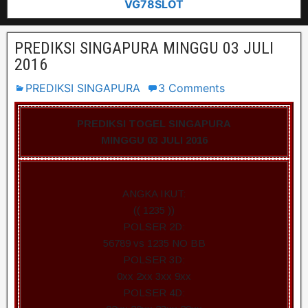
VG78SLOT
PREDIKSI SINGAPURA MINGGU 03 JULI
2016
PREDIKSI SINGAPURA
3 Comments
PREDIKSI TOGEL SINGAPURA
MINGGU 03 JULI 2016
ANGKA IKUT:
(( 1235 ))
POLSER 2D:
56789 vs 1235 NO BB
POLSER 3D:
0xx 2xx 3xx 9xx
POLSER 4D: