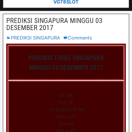
VG78SLOT
PREDIKSI SINGAPURA MINGGU 03
DESEMBER 2017
PREDIKSI SINGAPURA
Comments
PREDIKSI TOGEL SINGAPURA
MINGGU 03 DESEMBER 2017
AI:
468
TOP 2D:
34 36 38 94 96 98
POLA 3D:
1xx 6xx
POLA 4D: