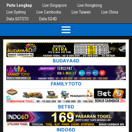
Paito Lengkap
Live Singapore
Live Hongkong
Live Sydney
Live Cambodia
Live Taiwan
Live China
Data SGTOTO
Data SG4D
BUDAYA4D
FAMILYTOTO
BET6D
INDO6D