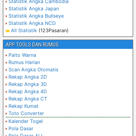
Statistik Angka Cambodia
Statistik Angka Japan
Statistik Angka Bullseye
Statistik Angka NCD
All Statistik
(123Pasaran)
APP TOOLS DAN RUMUS
Paito Warna
Rumus Harian
Scan Angka Otomatis
Rekap Angka 2D
Rekap Angka 3D
Rekap Angka 4D
Rekap Angka CT
Rekap Kumat
Toto Converter
Kalender Togel
Pola Dasar
Pola Dasar ALL