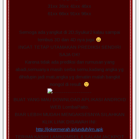
31xx 36xx 41xx 46xx
61xx 66xx 91xx 96xx
Semoga ada yangkut di 2D,Syukur2 kalau sampai
tembus 3D dan 4D nya juga
INGAT TETAP UTAMAKAN PREDIKSI SENDIRI
SAJA OK!
Karena tidak ada prediksi dan rumusan yang
abadi,semuanya masih serba semu,kadang angka yg
dihidupin jadi mati,angka yg dimatiin malah bangkit
nongol di result.
BUAT YANG MAU DOWNLOAD APLIKASI ANDROID
WEB LombaPaito.
BIAR LEBIH MUDAH MENGAKSESNYA SILAHKAN
KLIK LINK DIBAWAH INI:
http://jokermerah.jp/unduh/jm.apk
TERIMA KASIH LAMKOMSEL & SALAM JACKPOT