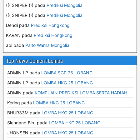
((( SNIPER ))) pada
Prediksi Mongolia
((( SNIPER ))) pada
Prediksi Mongolia
Dendi pada
Prediksi Hongkong
KARAN pada
Prediksi Hongkong
abi pada
Paito Warna Mongolia
Top News Coment Lomba
ADMIN LP
pada
LOMBA SGP 25 LOBANG
ADMIN LP
pada
LOMBA HKG 25 LOBANG
ADMIN
pada
KOMPLAIN PREDIKSI LOMBA SERTA HADIAH
Kering
pada
LOMBA HKG 25 LOBANG
BHUR33M
pada
LOMBA HKG 25 LOBANG
Slendang Biru
pada
LOMBA HKG 25 LOBANG
JHONSEN
pada
LOMBA HKG 25 LOBANG