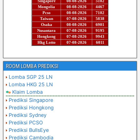
ROOM LOMBA PREDIKSI
Lomba SGP 25 LN
Lomba HKG 25 LN
Klaim Lomba
Prediksi Singapore
Prediksi Hongkong
Prediksi Sydney
Prediksi PCSO
Prediksi BullsEye
Prediksi Cambodia