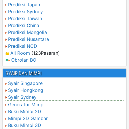
Prediksi Japan
Prediksi Sydney
Prediksi Taiwan
Prediksi China
Prediksi Mongolia
Prediksi Nusantara
Prediksi NCD
All Room
(123Pasaran)
Obrolan BO
SYAIR DAN MIMPI
Syair Singapore
Syair Hongkong
Syair Sydney
Generator Mimpi
Buku Mimpi 2D
Mimpi 2D Gambar
Buku Mimpi 3D