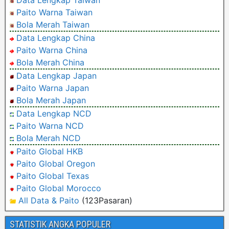
Data Lengkap Taiwan
Paito Warna Taiwan
Bola Merah Taiwan
Data Lengkap China
Paito Warna China
Bola Merah China
Data Lengkap Japan
Paito Warna Japan
Bola Merah Japan
Data Lengkap NCD
Paito Warna NCD
Bola Merah NCD
Paito Global HKB
Paito Global Oregon
Paito Global Texas
Paito Global Morocco
All Data & Paito
(123Pasaran)
STATISTIK ANGKA POPULER