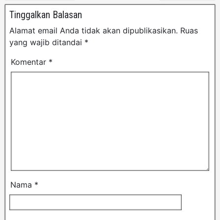
Tinggalkan Balasan
Alamat email Anda tidak akan dipublikasikan.
Ruas
yang wajib ditandai
*
Komentar
*
Nama
*