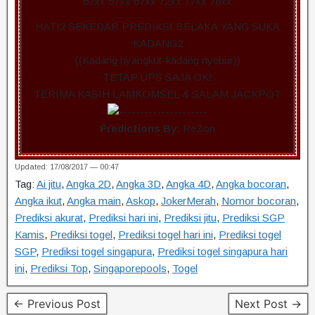
62xx 67xx 67xx 72xx 77xx 78xx
HATI2 SEKEDAR PREDIKSI BELAKA YANG SUKA
KADANG2
((Kadang nyangkut-kadang nyebur))
TETAP UPS SAJA OK!
TERIMA KASIH LAMKOMSEL & SALAM JACKPOT
Predictions By:
ReZon
Updated: 17/08/2017 — 00:47
Tag:
Ai jitu
,
Angka 2D
,
Angka 3D
,
Angka 4D
,
Angka bocoran
,
Angka ikut
,
Angka main
,
Askop
,
JokerMerah
,
Nomor bocoran
,
Prediksi akurat
,
Prediksi hari ini
,
Prediksi jitu
,
Prediksi SGP
Kamis
,
Prediksi togel
,
Prediksi togel hari ini
,
Prediksi togel
SGP
,
Prediksi togel singapura
,
Prediksi togel singapura hari
ini
,
Prediksi Top
,
Singaporepools
,
Togel
← Previous Post
Next Post →