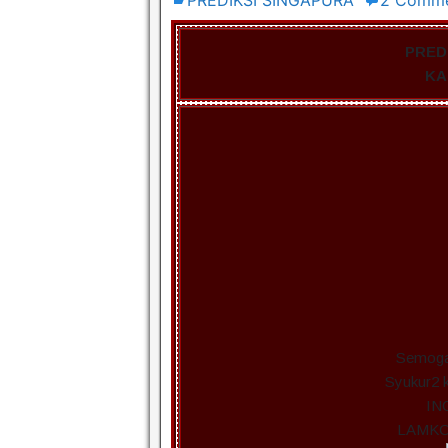
PREDIKSI SINGAPURA
2 Comme
PRED
KA
Semoga
Syukur2 
IN
LAMKO