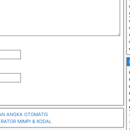
AN ANGKA OTOMATIS
RATOR MIMPI & KODAL