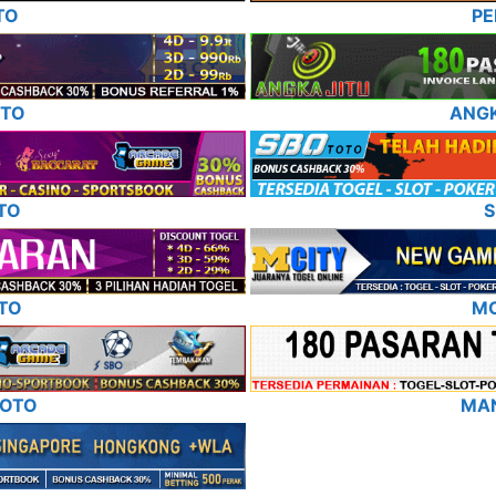
TO
P
OTO
ANG
TO
S
TO
MC
TOTO
MA