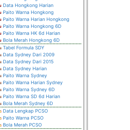
Data Hongkong Harian
Paito Warna Hongkong
Paito Warna Harian Hongkong
Paito Warna Hongkong 6D
Paito Warna HK 6d Harian
Bola Merah Hongkong 6D
Tabel Formula SDY
Data Sydney Dari 2009
Data Sydney Dari 2015
Data Sydney Harian
Paito Warna Sydney
Paito Warna Harian Sydney
Paito Warna Sydney 6D
Paito Warna SD 6d Harian
Bola Merah Sydney 6D
Data Lengkap PCSO
Paito Warna PCSO
Bola Merah PCSO