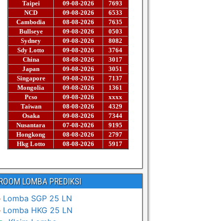
ROOM LOMBA PREDIKSI
Lomba SGP 25 LN
Lomba HKG 25 LN