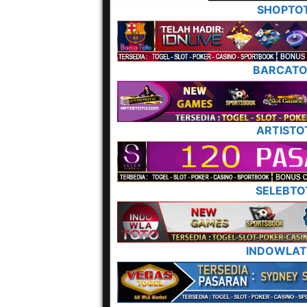
SHOPTO
BARCAT
ARTISTO
SELEBTO
INDOWLA