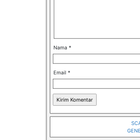
Nama
*
Email
*
SC
GENE