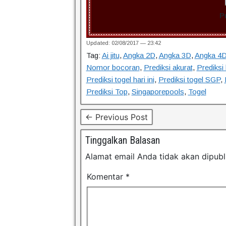
P
Updated: 02/08/2017 — 23:42
Tag:
Ai jitu
,
Angka 2D
,
Angka 3D
,
Angka 4
Nomor bocoran
,
Prediksi akurat
,
Prediksi h
Prediksi togel hari ini
,
Prediksi togel SGP
,
Prediksi Top
,
Singaporepools
,
Togel
← Previous Post
Tinggalkan Balasan
Alamat email Anda tidak akan dipubl
Komentar
*