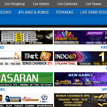
Live Hongkong
Live Sydney
Live Cambodia
Live Taiwan
EDIKSI
APLIKASI & RUMUS
PERKAKAS
LIVE DRAW RESU
4D
FA
GEL
3P