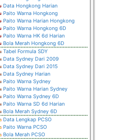
Data Hongkong Harian
Paito Warna Hongkong
Paito Warna Harian Hongkong
Paito Warna Hongkong 6D
Paito Warna HK 6d Harian
Bola Merah Hongkong 6D
Tabel Formula SDY
Data Sydney Dari 2009
Data Sydney Dari 2015
Data Sydney Harian
Paito Warna Sydney
Paito Warna Harian Sydney
Paito Warna Sydney 6D
Paito Warna SD 6d Harian
Bola Merah Sydney 6D
Data Lengkap PCSO
Paito Warna PCSO
Bola Merah PCSO