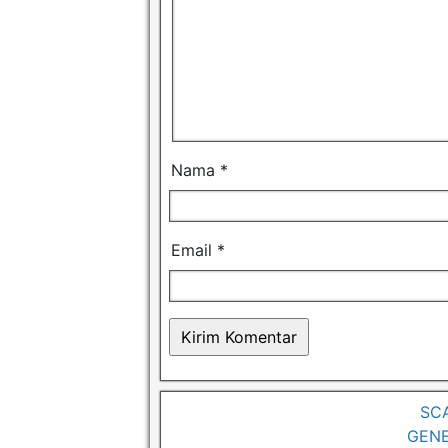
Nama
*
Email
*
SC
GENE