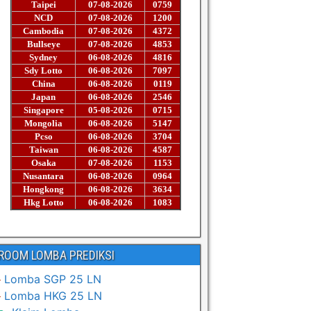
ROOM LOMBA PREDIKSI
Lomba SGP 25 LN
Lomba HKG 25 LN