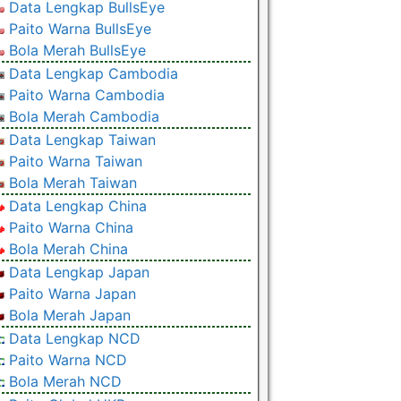
Data Lengkap BullsEye
Paito Warna BullsEye
Bola Merah BullsEye
Data Lengkap Cambodia
Paito Warna Cambodia
Bola Merah Cambodia
Data Lengkap Taiwan
Paito Warna Taiwan
Bola Merah Taiwan
Data Lengkap China
Paito Warna China
Bola Merah China
Data Lengkap Japan
Paito Warna Japan
Bola Merah Japan
Data Lengkap NCD
Paito Warna NCD
Bola Merah NCD