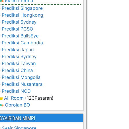
Klaim Lomba
Prediksi Singapore
Prediksi Hongkong
Prediksi Sydney
Prediksi PCSO
Prediksi BullsEye
Prediksi Cambodia
Prediksi Japan
Prediksi Sydney
Prediksi Taiwan
Prediksi China
Prediksi Mongolia
Prediksi Nusantara
Prediksi NCD
All Room
(123Pasaran)
Obrolan BO
SYAIR DAN MIMPI
Syair Singapore