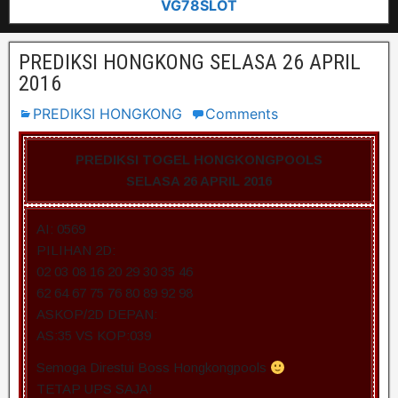
VG78SLOT
PREDIKSI HONGKONG SELASA 26 APRIL
2016
PREDIKSI HONGKONG
Comments
PREDIKSI TOGEL HONGKONGPOOLS
SELASA 26 APRIL 2016
AI:
0569
PILIHAN 2D:
02 03 08 16 20 29 30 35 46
62 64 67 75 76 80 89 92 98
ASKOP/2D DEPAN:
AS:35 VS KOP:039
Semoga Direstui Boss Hongkongpools
TETAP UPS SAJA!