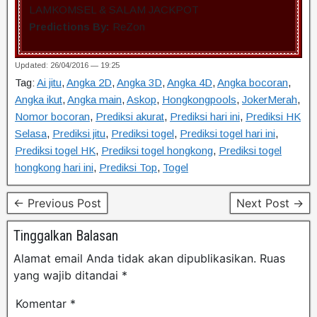
LAMKOMSEL & SALAM JACKPOT
Predictions By:
ReZon
Updated: 26/04/2016 — 19:25
Tag:
Ai jitu
,
Angka 2D
,
Angka 3D
,
Angka 4D
,
Angka bocoran
,
Angka ikut
,
Angka main
,
Askop
,
Hongkongpools
,
JokerMerah
,
Nomor bocoran
,
Prediksi akurat
,
Prediksi hari ini
,
Prediksi HK
Selasa
,
Prediksi jitu
,
Prediksi togel
,
Prediksi togel hari ini
,
Prediksi togel HK
,
Prediksi togel hongkong
,
Prediksi togel
hongkong hari ini
,
Prediksi Top
,
Togel
← Previous Post
Next Post →
Tinggalkan Balasan
Alamat email Anda tidak akan dipublikasikan.
Ruas
yang wajib ditandai
*
Komentar
*