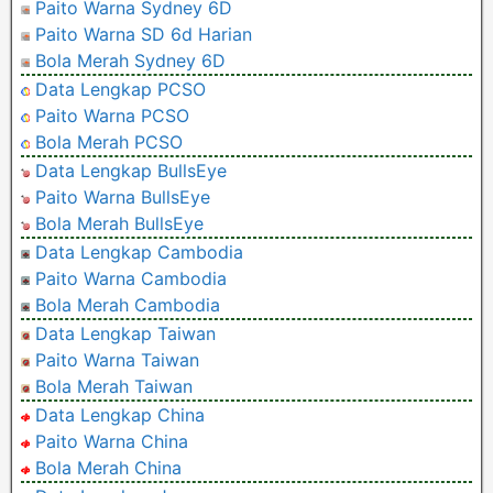
Paito Warna Sydney 6D
Paito Warna SD 6d Harian
Bola Merah Sydney 6D
Data Lengkap PCSO
Paito Warna PCSO
Bola Merah PCSO
Data Lengkap BullsEye
Paito Warna BullsEye
Bola Merah BullsEye
Data Lengkap Cambodia
Paito Warna Cambodia
Bola Merah Cambodia
Data Lengkap Taiwan
Paito Warna Taiwan
Bola Merah Taiwan
Data Lengkap China
Paito Warna China
Bola Merah China