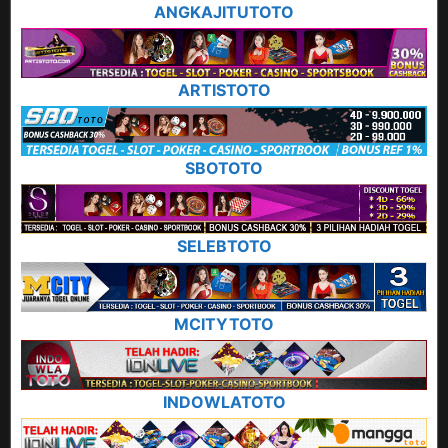
ANGKAJITUTOTO
ARTISTOTO
SBOTOTO
SELEBTOTO
MCITYTOTO
INDOWLATOTO