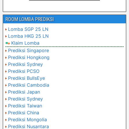
ROOM LOMBA PREDIKSI
Lomba SGP 25 LN
Lomba HKG 25 LN
Klaim Lomba
Prediksi Singapore
Prediksi Hongkong
Prediksi Sydney
Prediksi PCSO
Prediksi BullsEye
Prediksi Cambodia
Prediksi Japan
Prediksi Sydney
Prediksi Taiwan
Prediksi China
Prediksi Mongolia
Prediksi Nusantara