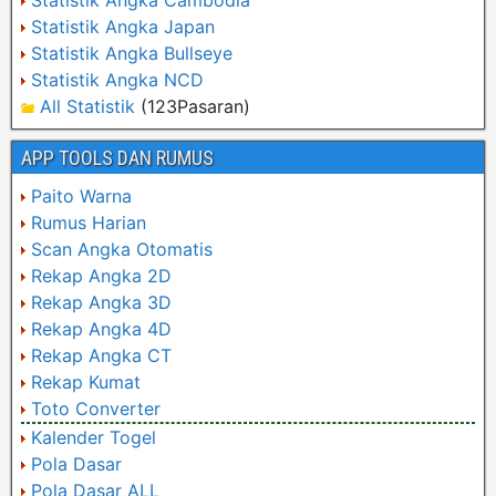
Statistik Angka Cambodia
Statistik Angka Japan
Statistik Angka Bullseye
Statistik Angka NCD
All Statistik
(123Pasaran)
APP TOOLS DAN RUMUS
Paito Warna
Rumus Harian
Scan Angka Otomatis
Rekap Angka 2D
Rekap Angka 3D
Rekap Angka 4D
Rekap Angka CT
Rekap Kumat
Toto Converter
Kalender Togel
Pola Dasar
Pola Dasar ALL