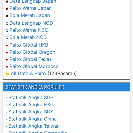
Data Lengkap Japan
Paito Warna Japan
Bola Merah Japan
Data Lengkap NCD
Paito Warna NCD
Bola Merah NCD
Paito Global HKB
Paito Global Oregon
Paito Global Texas
Paito Global Morocco
All Data & Paito
(123Pasaran)
STATISTIK ANGKA POPULER
Statistik Angka SGP
Statistik Angka HKG
Statistik Angka SDY
Statistik Angka China
Statistik Angka Taiwan