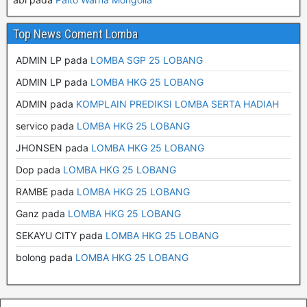
Top News Coment Lomba
ADMIN LP
pada
LOMBA SGP 25 LOBANG
ADMIN LP
pada
LOMBA HKG 25 LOBANG
ADMIN
pada
KOMPLAIN PREDIKSI LOMBA SERTA HADIAH
servico
pada
LOMBA HKG 25 LOBANG
JHONSEN
pada
LOMBA HKG 25 LOBANG
Dop
pada
LOMBA HKG 25 LOBANG
RAMBE
pada
LOMBA HKG 25 LOBANG
Ganz
pada
LOMBA HKG 25 LOBANG
SEKAYU CITY
pada
LOMBA HKG 25 LOBANG
bolong
pada
LOMBA HKG 25 LOBANG