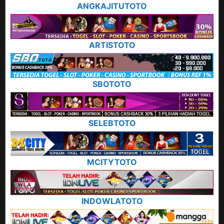
ANGKAJITUTOTO
ARTISTOTO
SBOTOTO
SELEBTOTO
MCITYTOTO
INDOWLATOTO