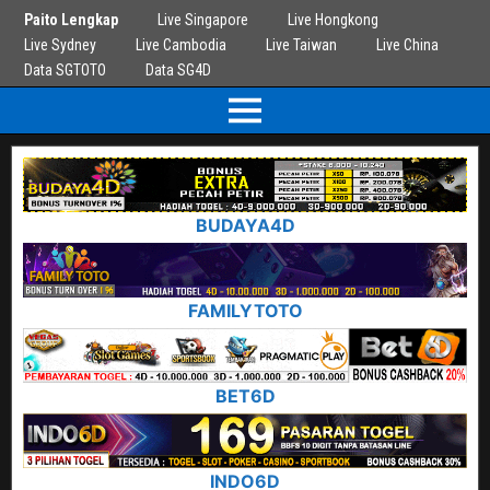
Paito Lengkap
Live Singapore
Live Hongkong
Live Sydney
Live Cambodia
Live Taiwan
Live China
Data SGTOTO
Data SG4D
BUDAYA4D
FAMILYTOTO
BET6D
INDO6D