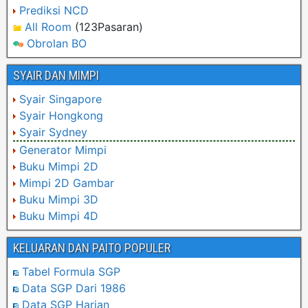
Prediksi NCD
All Room
(123Pasaran)
Obrolan BO
SYAIR DAN MIMPI
Syair Singapore
Syair Hongkong
Syair Sydney
Generator Mimpi
Buku Mimpi 2D
Mimpi 2D Gambar
Buku Mimpi 3D
Buku Mimpi 4D
KELUARAN DAN PAITO POPULER
Tabel Formula SGP
Data SGP Dari 1986
Data SGP Harian