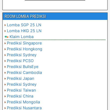
ROOM LOMBA PREDIKSI
Lomba SGP 25 LN
Lomba HKG 25 LN
Klaim Lomba
Prediksi Singapore
Prediksi Hongkong
Prediksi Sydney
Prediksi PCSO
Prediksi BullsEye
Prediksi Cambodia
Prediksi Japan
Prediksi Sydney
Prediksi Taiwan
Prediksi China
Prediksi Mongolia
Prediksi Nusantara