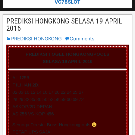
VG78SLOT
PREDIKSI HONGKONG SELASA 19 APRIL
2016
PREDIKSI HONGKONG
Comments
PREDIKSI TOGEL HONGKONGPOOLS
SELASA 19 APRIL 2016
AI:
1256
PILIHAN 2D:
02 05 10 12 14 16 17 20 22 24 25 27
28 29 32 35 36 50 52 58 59 60 69 72
ASKOP/2D DEPAN:
AS:256 VS KOP:456
Semoga Direstui Boss Hongkongpools
TETAP UPS SAJA!