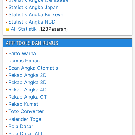
Statistik Angka Cambodia
Statistik Angka Japan
Statistik Angka Bullseye
Statistik Angka NCD
All Statistik
(123Pasaran)
APP TOOLS DAN RUMUS
Paito Warna
Rumus Harian
Scan Angka Otomatis
Rekap Angka 2D
Rekap Angka 3D
Rekap Angka 4D
Rekap Angka CT
Rekap Kumat
Toto Converter
Kalender Togel
Pola Dasar
Pola Dasar ALL