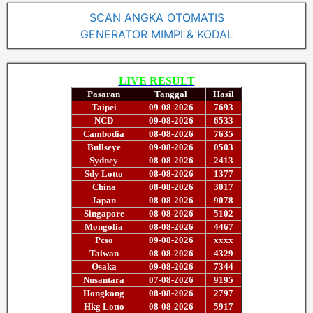
SCAN ANGKA OTOMATIS
GENERATOR MIMPI & KODAL