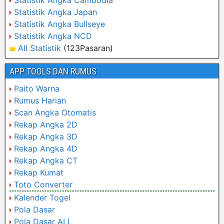
Statistik Angka Cambodia
Statistik Angka Japan
Statistik Angka Bullseye
Statistik Angka NCD
All Statistik
(123Pasaran)
APP TOOLS DAN RUMUS
Paito Warna
Rumus Harian
Scan Angka Otomatis
Rekap Angka 2D
Rekap Angka 3D
Rekap Angka 4D
Rekap Angka CT
Rekap Kumat
Toto Converter
Kalender Togel
Pola Dasar
Pola Dasar ALL