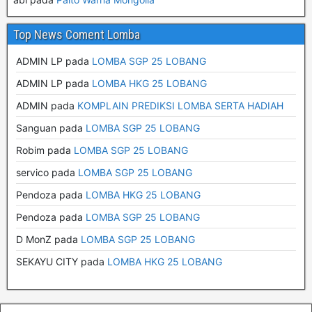
Top News Coment Lomba
ADMIN LP
pada
LOMBA SGP 25 LOBANG
ADMIN LP
pada
LOMBA HKG 25 LOBANG
ADMIN
pada
KOMPLAIN PREDIKSI LOMBA SERTA HADIAH
Sanguan
pada
LOMBA SGP 25 LOBANG
Robim
pada
LOMBA SGP 25 LOBANG
servico
pada
LOMBA SGP 25 LOBANG
Pendoza
pada
LOMBA HKG 25 LOBANG
Pendoza
pada
LOMBA SGP 25 LOBANG
D MonZ
pada
LOMBA SGP 25 LOBANG
SEKAYU CITY
pada
LOMBA HKG 25 LOBANG