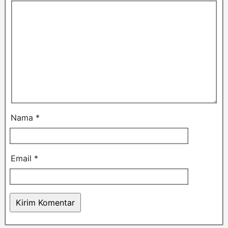
Nama
*
Email
*