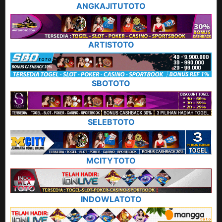
ANGKAJITUTOTO
ARTISTOTO
SBOTOTO
SELEBTOTO
MCITYTOTO
INDOWLATOTO