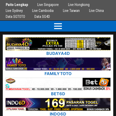
Paito Lengkap
Live Singapore
Live Hongkong
Live Sydney
Live Cambodia
Live Taiwan
Live China
Data SGTOTO
Data SG4D
BUDAYA4D
FAMILYTOTO
BET6D
INDO6D