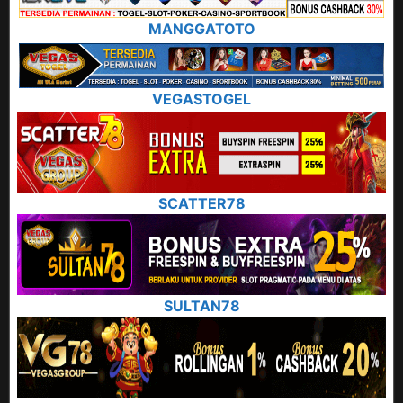
MANGGATOTO
VEGASTOGEL
SCATTER78
SULTAN78