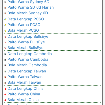
Paito Warna Sydney 6D
Paito Warna SD 6d Harian
Bola Merah Sydney 6D
Data Lengkap PCSO
Paito Warna PCSO
Bola Merah PCSO
Data Lengkap BullsEye
Paito Warna BullsEye
Bola Merah BullsEye
Data Lengkap Cambodia
Paito Warna Cambodia
Bola Merah Cambodia
Data Lengkap Taiwan
Paito Warna Taiwan
Bola Merah Taiwan
Data Lengkap China
Paito Warna China
Bola Merah China