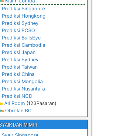
Klaim Lomba
Prediksi Singapore
Prediksi Hongkong
Prediksi Sydney
Prediksi PCSO
Prediksi BullsEye
Prediksi Cambodia
Prediksi Japan
Prediksi Sydney
Prediksi Taiwan
Prediksi China
Prediksi Mongolia
Prediksi Nusantara
Prediksi NCD
All Room
(123Pasaran)
Obrolan BO
SYAIR DAN MIMPI
Syair Singapore