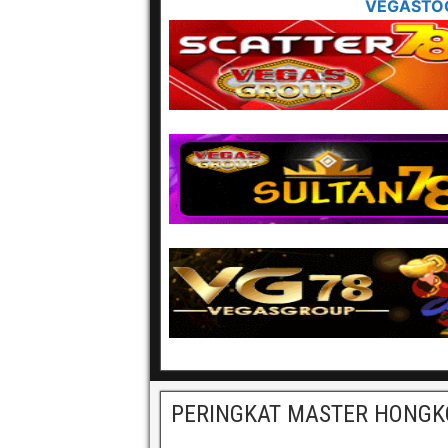
VEGASTO
PERINGKAT MASTER HONG