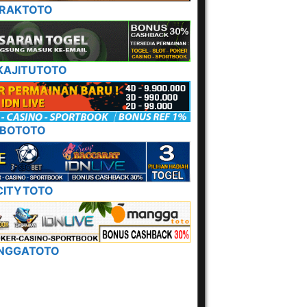
ERAKTOTO
KAJITUTOTO
BOTOTO
ITYTOTO
NGGATOTO