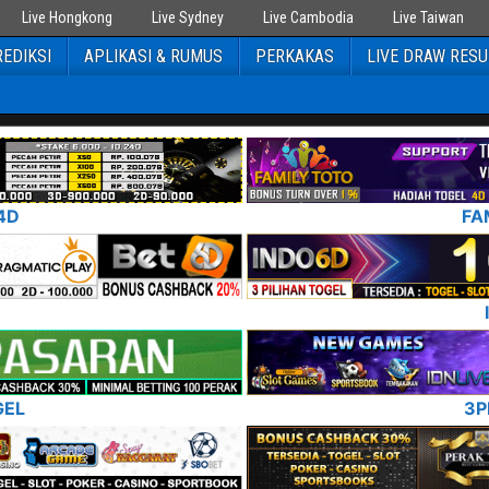
Live Hongkong
Live Sydney
Live Cambodia
Live Taiwan
EDIKSI
APLIKASI & RUMUS
PERKAKAS
LIVE DRAW RESU
4D
FA
GEL
3P