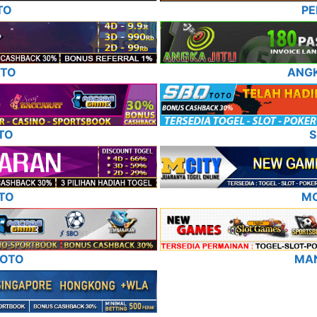
TO
P
OTO
ANG
TO
S
TO
MC
TOTO
MA