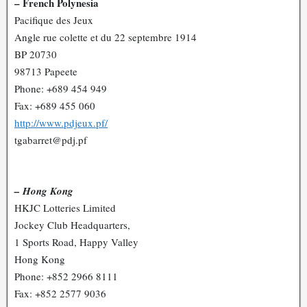
– French Polynesia
Pacifique des Jeux
Angle rue colette et du 22 septembre 1914
BP 20730
98713 Papeete
Phone: +689 454 949
Fax: +689 455 060
http://www.pdjeux.pf/
tgabarret@pdj.pf
– Hong Kong
HKJC Lotteries Limited
Jockey Club Headquarters,
1 Sports Road, Happy Valley
Hong Kong
Phone: +852 2966 8111
Fax: +852 2577 9036