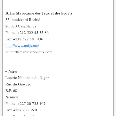
B. La Marocaine des Jeux et des Sports
33, boulevard Rachidi
20 070 Casablanca
Phone: +212 522 45 35 86
Fax: +212 522 481 436
http://www.mdjs.ma/
joueur@marocaine-jeux.com
– Niger
Loterie Nationale du Niger
Rue du Gaweye
B.P. 681
Niamey
Phone: +227 20 735 407
Fax: +227 20 736 911