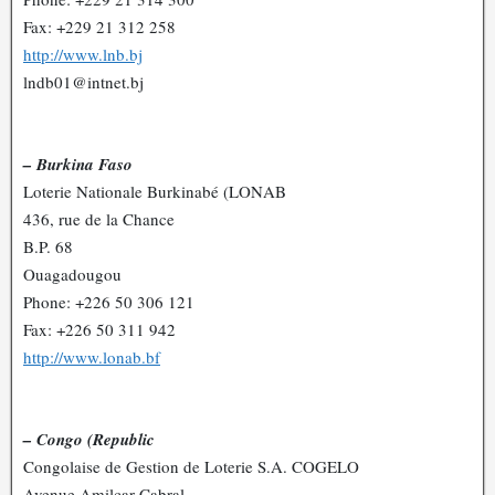
Fax: +229 21 312 258
http://www.lnb.bj
lndb01@intnet.bj
– Burkina Faso
Loterie Nationale Burkinabé (LONAB
436, rue de la Chance
B.P. 68
Ouagadougou
Phone: +226 50 306 121
Fax: +226 50 311 942
http://www.lonab.bf
– Congo (Republic
Congolaise de Gestion de Loterie S.A. COGELO
Avenue Amilcar Cabral