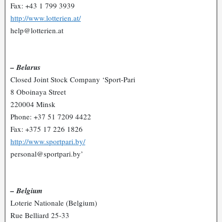
Fax: +43 1 799 3939
http://www.lotterien.at/
help@lotterien.at
– Belarus
Closed Joint Stock Company ‘Sport-Pari
8 Oboinaya Street
220004 Minsk
Phone: +37 51 7209 4422
Fax: +375 17 226 1826
http://www.sportpari.by/
personal@sportpari.by
’
– Belgium
Loterie Nationale (Belgium)
Rue Belliard 25-33