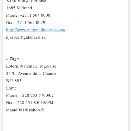
X130 Halfway House
1685 Midrand
Phone: +2711 564 0000
Fax: +2711 564 0079
http://www.nationallottery.co.za/
njasper@gidani.co.za
– Togo
Loterie Nationale Togolaise
2470, Avenue de la Chance
B.P. 895
Lomé
Phone: +228 253 5700/02
Fax: +228 251 8501/9994
lonato001@yahoo.fr