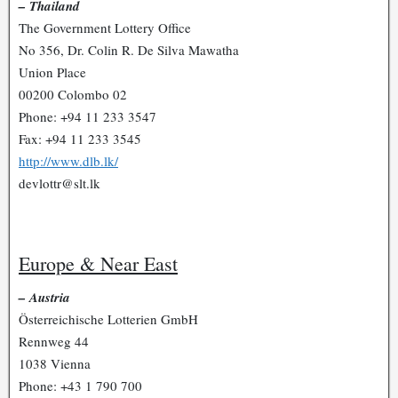
– Thailand
The Government Lottery Office
No 356, Dr. Colin R. De Silva Mawatha
Union Place
00200 Colombo 02
Phone: +94 11 233 3547
Fax: +94 11 233 3545
http://www.dlb.lk/
devlottr@slt.lk
Europe & Near East
– Austria
Österreichische Lotterien GmbH
Rennweg 44
1038 Vienna
Phone: +43 1 790 700