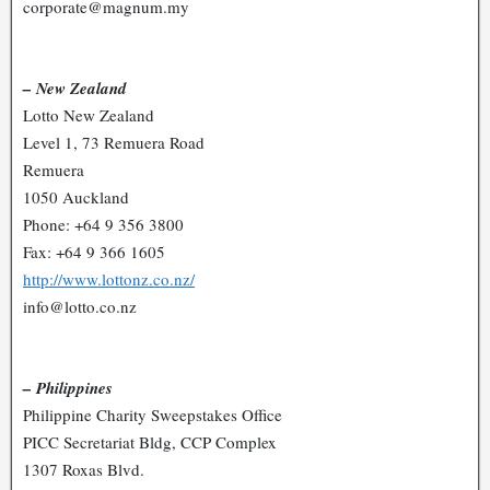
corporate@magnum.my
– New Zealand
Lotto New Zealand
Level 1, 73 Remuera Road
Remuera
1050 Auckland
Phone: +64 9 356 3800
Fax: +64 9 366 1605
http://www.lottonz.co.nz/
info@lotto.co.nz
– Philippines
Philippine Charity Sweepstakes Office
PICC Secretariat Bldg, CCP Complex
1307 Roxas Blvd.