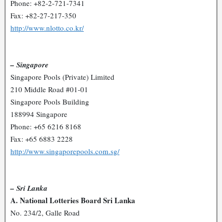
Phone: +82-2-721-7341
Fax: +82-27-217-350
http://www.nlotto.co.kr/
– Singapore
Singapore Pools (Private) Limited
210 Middle Road #01-01
Singapore Pools Building
188994 Singapore
Phone: +65 6216 8168
Fax: +65 6883 2228
http://www.singaporepools.com.sg/
– Sri Lanka
A. National Lotteries Board Sri Lanka
No. 234/2, Galle Road