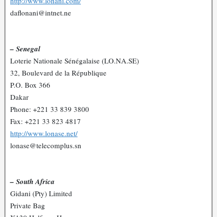
http://www.lonani.com/
daflonani@intnet.ne
– Senegal
Loterie Nationale Sénégalaise (LO.NA.SE)
32, Boulevard de la République
P.O. Box 366
Dakar
Phone: +221 33 839 3800
Fax: +221 33 823 4817
http://www.lonase.net/
lonase@telecomplus.sn
– South Africa
Gidani (Pty) Limited
Private Bag