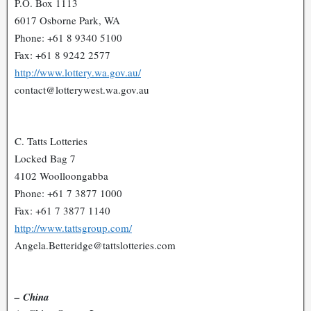
P.O. Box 1113
6017 Osborne Park, WA
Phone: +61 8 9340 5100
Fax: +61 8 9242 2577
http://www.lottery.wa.gov.au/
contact@lotterywest.wa.gov.au
C. Tatts Lotteries
Locked Bag 7
4102 Woolloongabba
Phone: +61 7 3877 1000
Fax: +61 7 3877 1140
http://www.tattsgroup.com/
Angela.Betteridge@tattslotteries.com
– China