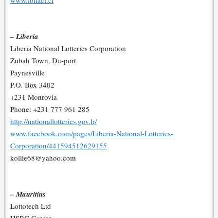
www.lonaci.ci
– Liberia
Liberia National Lotteries Corporation
Zubah Town, Du-port
Paynesville
P.O. Box 3402
+231 Monrovia
Phone: +231 777 961 285
http://nationallotteries.gov.lr/
www.facebook.com/pages/Liberia-National-Lotteries-
Corporation/441594512629155
kollie68@yahoo.com
– Mauritius
Lottotech Ltd