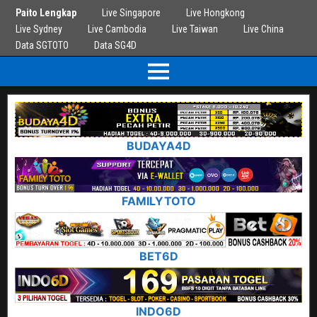
Paito Lengkap
Live Singapore
Live Hongkong
Live Sydney
Live Cambodia
Live Taiwan
Live China
Data SGTOTO
Data SG4D
BUDAYA4D
FAMILYTOTO
BET6D
INDO6D