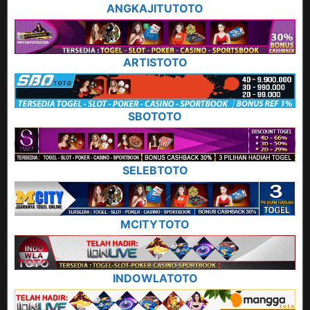
ANGKAJITUTOTO
ARTISTOTO
SBOTOTO
SELEBTOTO
MCITYTOTO
INDOWLATOTO