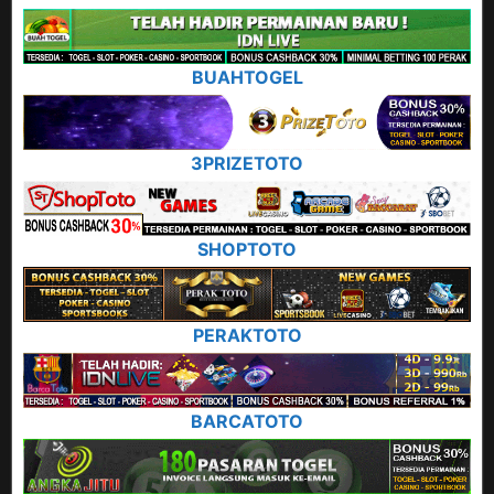
BUAHTOGEL
3PRIZETOTO
SHOPTOTO
PERAKTOTO
BARCATOTO