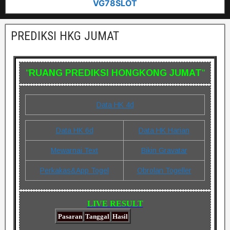
VG78SLOT
PREDIKSI HKG JUMAT
“
RUANG PREDIKSI HONGKONG JUMAT
“
Data HK 4d
Data HK 6d
Data HK Harian
Mewarnai Text
Bikin Gravatar
Perkakas&App Togel
Obrolan Togeller