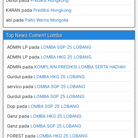
Dendi pada
Prediksi Hongkong
KARAN pada
Prediksi Hongkong
abi pada
Paito Warna Mongolia
Top News Coment Lomba
ADMIN LP
pada
LOMBA SGP 25 LOBANG
ADMIN LP
pada
LOMBA HKG 25 LOBANG
ADMIN
pada
KOMPLAIN PREDIKSI LOMBA SERTA HADIAH
Gurdut
pada
LOMBA HKG 25 LOBANG
servico
pada
LOMBA SGP 25 LOBANG
Gurdut
pada
LOMBA SGP 25 LOBANG
Dop
pada
LOMBA SGP 25 LOBANG
Ganz
pada
LOMBA HKG 25 LOBANG
Ganz
pada
LOMBA SGP 25 LOBANG
FOREST
pada
LOMBA HKG 25 LOBANG