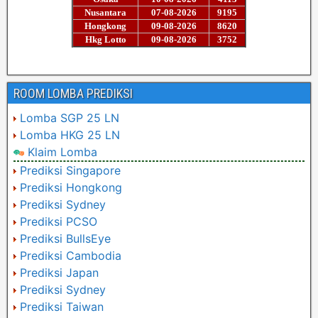
ROOM LOMBA PREDIKSI
Lomba SGP 25 LN
Lomba HKG 25 LN
Klaim Lomba
Prediksi Singapore
Prediksi Hongkong
Prediksi Sydney
Prediksi PCSO
Prediksi BullsEye
Prediksi Cambodia
Prediksi Japan
Prediksi Sydney
Prediksi Taiwan