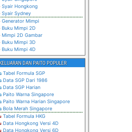
Syair Hongkong
Syair Sydney
Generator Mimpi
Buku Mimpi 2D
Mimpi 2D Gambar
Buku Mimpi 3D
Buku Mimpi 4D
KELUARAN DAN PAITO POPULER
Tabel Formula SGP
Data SGP Dari 1986
Data SGP Harian
Paito Warna Singapore
Paito Warna Harian Singapore
Bola Merah Singapore
Tabel Formula HKG
Data Hongkong Versi 4D
Data Hongkong Versi 6D