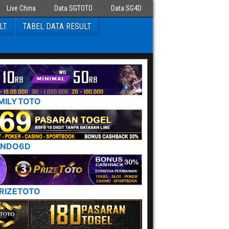
Live China
Data SGTOTO
Data SG4D
LT
TABEL DATA RESULT
MILYTOTO
INDO6D
RIZETOTO