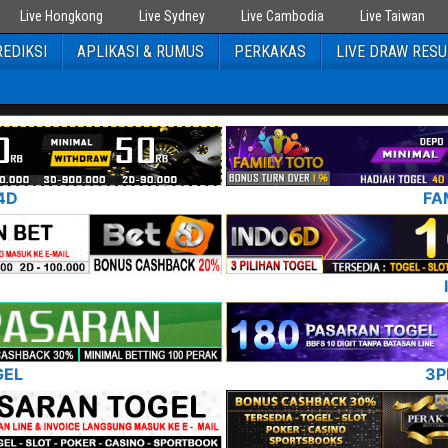
Live Hongkong
Live Sydney
Live Cambodia
Live Taiwan
EDIKSI
APLIKASI & RUMUS
PERKAKAS
LIVE DRAW RESU
4D
FA
GEL
3P