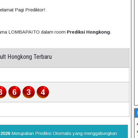
elamat Pagi Prediktor!
ersama LOMBAPAITO dalam room
Prediksi Hongkong
.
ult Hongkong Terbaru
Tanggal 06-08-2026
3
6
3
4