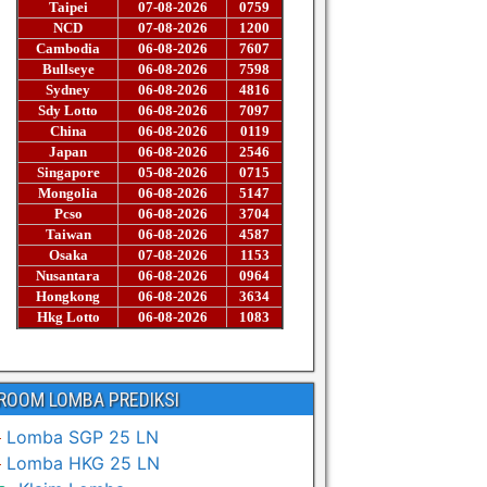
ROOM LOMBA PREDIKSI
Lomba SGP 25 LN
Lomba HKG 25 LN