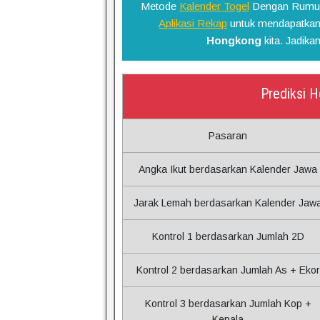
Selam
Prediksi Hongkong Jumat, 07-08
Metode
Kalender Togel
Dengan Rumus-
Aplikasi Rekap
untuk mendapatkan
Hongkong
kita. Jadik
Prediksi 
Pasaran
Angka Ikut berdasarkan Kalender Jawa
Jarak Lemah berdasarkan Kalender Jaw