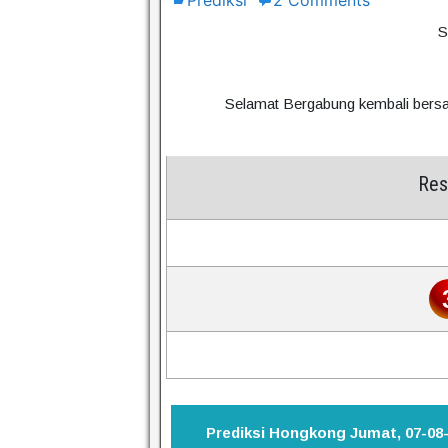
Prediksi
2 Comments
S
Selamat Bergabung kembali b
Res