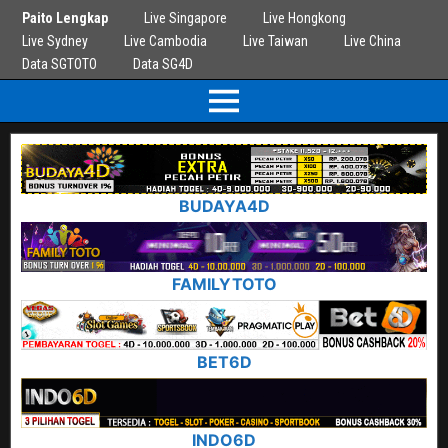
Paito Lengkap
Live Singapore
Live Hongkong
Live Sydney
Live Cambodia
Live Taiwan
Live China
Data SGTOTO
Data SG4D
BUDAYA4D
FAMILYTOTO
BET6D
INDO6D