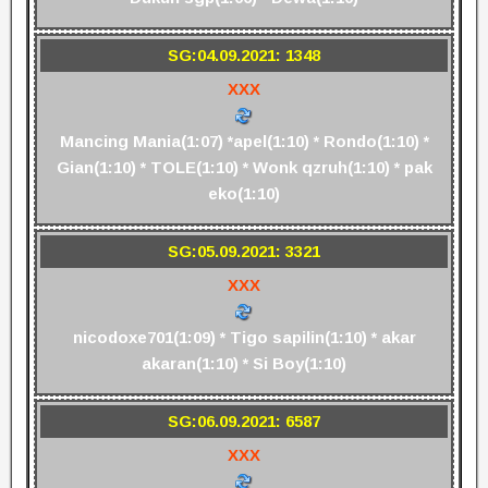
SG:04.09.2021: 1348
XXX
Mancing Mania(1:07) *apel(1:10) * Rondo(1:10) *
Gian(1:10) * TOLE(1:10) * Wonk qzruh(1:10) * pak
eko(1:10)
SG:05.09.2021: 3321
XXX
nicodoxe701(1:09) * Tigo sapilin(1:10) * akar
akaran(1:10) * Si Boy(1:10)
SG:06.09.2021: 6587
XXX