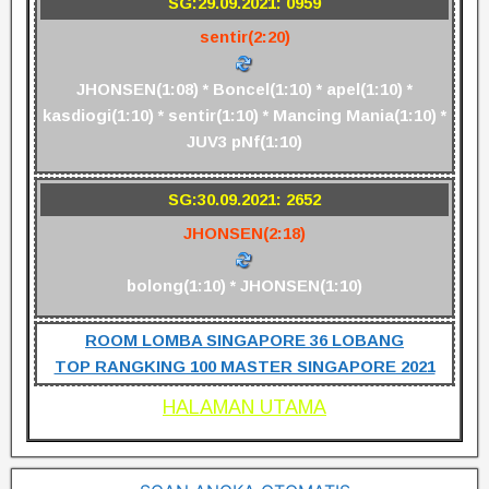
SG:29.09.2021: 0959
sentir(2:20)
JHONSEN(1:08) * Boncel(1:10) * apel(1:10) *
kasdiogi(1:10) * sentir(1:10) * Mancing Mania(1:10) *
JUV3 pNf(1:10)
SG:30.09.2021: 2652
JHONSEN(2:18)
bolong(1:10) * JHONSEN(1:10)
ROOM LOMBA SINGAPORE 36 LOBANG
TOP RANGKING 100 MASTER SINGAPORE 2021
HALAMAN UTAMA