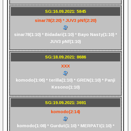
SG:16.09.2021: 5845
sinar78(2:20) * JUV3 pNf(2:20)
sinar78(1:10) * Bidadari(1:10) * Bayo Nasty(1:10) *
JUV3 pNf(1:10)
SG:18.09.2021: 8686
XXX
komodo(1:06) * terilla(1:10) * GREN(1:10) * Panji
Kesono(1:10)
SG:19.09.2021: 3691
komodo(2:14)
komodo(1:08) * Gurdut(1:10) * MERPATI(1:10) *