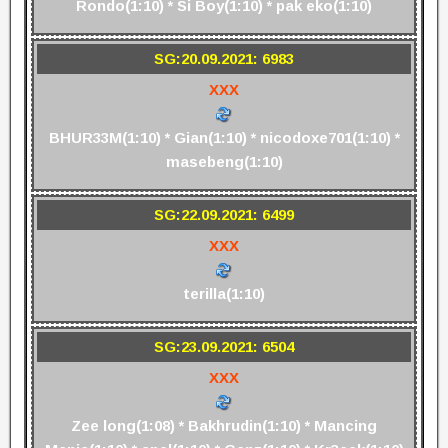
Rondo(1:10) * Si Boy(1:10) * pak eko(1:10)
SG:20.09.2021: 6983
XXX
BHUR33M(1:10) * Gian(1:10) * nicodoxe701(1:10) *
masebeng(1:10)
SG:22.09.2021: 6499
XXX
terilla(1:10)
SG:23.09.2021: 6504
XXX
Zee long(1:08) * Bakhrudin(1:10) * Mancing