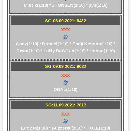
Mistik(1:10) * JHONSEN(1:10) * pyb(1:10)
SG:08.09.2021: 8432
XXX
Ganz(1:10) * Boncel(1:10) * Panji Kesono(1:10) *
Dewa(1:10) * Luffy DaGOrin(1:10) * Hosse(1:10)
SG:09.09.2021: 9023
XXX
OBAL(1:10)
SG:11.09.2021: 7817
XXX
Edo234(1:10) * Buzzer88(1:10) * TOLE(1:10)