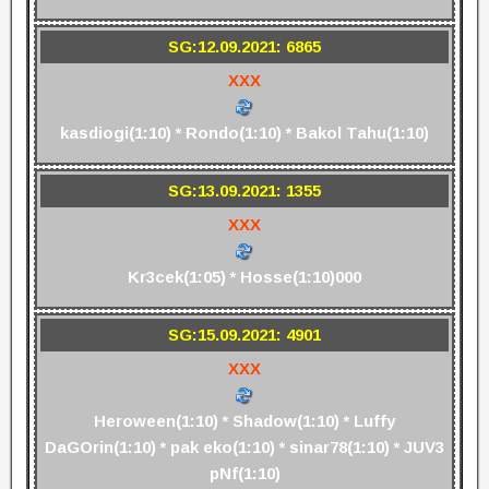
SG:12.09.2021: 6865
XXX
kasdiogi(1:10) * Rondo(1:10) * Bakol Tahu(1:10)
SG:13.09.2021: 1355
XXX
Kr3cek(1:05) * Hosse(1:10)000
SG:15.09.2021: 4901
XXX
Heroween(1:10) * Shadow(1:10) * Luffy
DaGOrin(1:10) * pak eko(1:10) * sinar78(1:10) * JUV3
pNf(1:10)