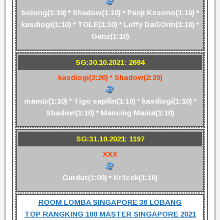
bolong(1:10) * Shadow(1:10) * Panji Kesono(1:10) *
kasdiogi(1:10) * TOLE(1:10) * Luffy DaGOrin(1:10) *
Ganz(1:10)
SG:30.10.2021: 2694
kasdiogi(2:20) * Shadow(2:20)
mamix(1:10) * Tigo sapilin(1:10) * kasdiogi(1:10) *
Shadow(1:10) * Mancing Mania(1:10)
SG:31.10.2021: 1197
XXX
Gurdut(1:09) * Kr3cek(1:10)
ROOM LOMBA SINGAPORE 36 LOBANG
TOP RANGKING 100 MASTER SINGAPORE 2021