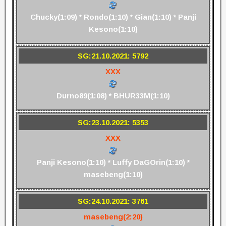
Chucky(1:09) * Rondo(1:10) * Gian(1:10) * Panji
Kesono(1:10)
SG:21.10.2021: 5792
XXX
Durno89(1:08) * BHUR33M(1:10)
SG:23.10.2021: 5353
XXX
Panji Kesono(1:10) * Luffy DaGOrin(1:10) *
masebeng(1:10)
SG:24.10.2021: 3761
masebeng(2:20)