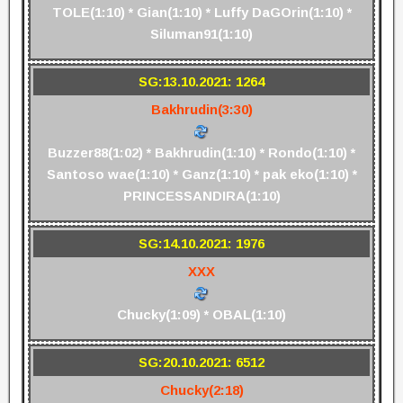
TOLE(1:10) * Gian(1:10) * Luffy DaGOrin(1:10) *
Siluman91(1:10)
SG:13.10.2021: 1264
Bakhrudin(3:30)
Buzzer88(1:02) * Bakhrudin(1:10) * Rondo(1:10) *
Santoso wae(1:10) * Ganz(1:10) * pak eko(1:10) *
PRINCESSANDIRA(1:10)
SG:14.10.2021: 1976
XXX
Chucky(1:09) * OBAL(1:10)
SG:20.10.2021: 6512
Chucky(2:18)