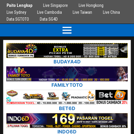
Paito Lengkap
Live Singapore
Live Hongkong
Live Sydney
Live Cambodia
Live Taiwan
Live China
Data SGTOTO
Data SG4D
BUDAYA4D
FAMILYTOTO
BET6D
INDO6D