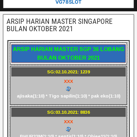
VG78SLOT
ARSIP HARIAN MASTER SINGAPORE
BULAN OKTOBER 2021
ARSIP HARIAN MASTER SGP 36 LOBANG
BULAN OKTOBER 2021
SG:02.10.2021: 1239
XXX
ajisaka(1:10) * Tigo sapilin(1:10) * pak eko(1:10)
SG:03.10.2021: 8836
XXX
BHUR33M(1:10) * sentir(1:10) * Obiee11(1:10)