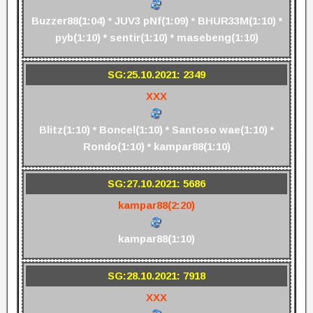
Buzzer88(1:04) * JUV3 pNf(1:09) * BHUR33M(1:10) *
pyb(1:10) * sentir(1:10) * masebeng(1:10)
SG:25.10.2021: 2349
XXX
Blitz(1:10) * Boncel(1:10) * Santoso wae(1:10) *
Rondo(1:10) * kampar88(1:10)
SG:27.10.2021: 5686
kampar88(2:20)
kampar88(1:10)
SG:28.10.2021: 7918
XXX