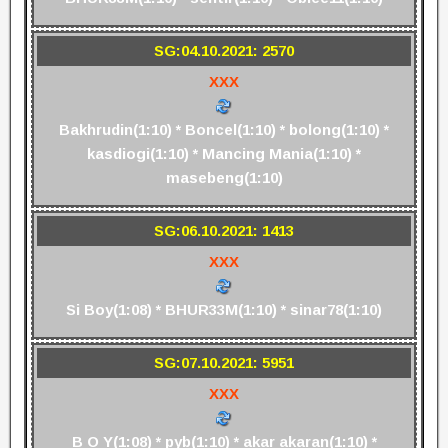
SG:04.10.2021: 2570
XXX
Bakhrudin(1:10) * Boncel(1:10) * bolong(1:10) *
kasdiogi(1:10) * Mancing Mania(1:10) *
masebeng(1:10)
SG:06.10.2021: 1413
XXX
Si Boy(1:08) * BHUR33M(1:10) * sinar78(1:10)
SG:07.10.2021: 5951
XXX
B O Y(1:08) * pyb(1:10) * akar akaran(1:10) *