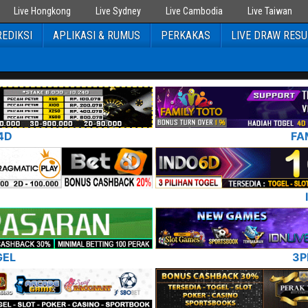
Live Hongkong
Live Sydney
Live Cambodia
Live Taiwan
EDIKSI
APLIKASI & RUMUS
PERKAKAS
LIVE DRAW RESU
4D
FA
GEL
3P