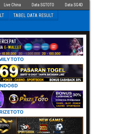
Live China
Data SGTOTO
Data SG4D
LT
TABEL DATA RESULT
MILYTOTO
INDO6D
RIZETOTO