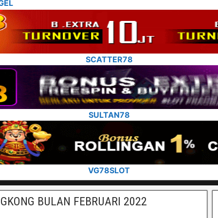
GEL
SCATTER78
SULTAN78
VG78SLOT
GKONG BULAN FEBRUARI 2022