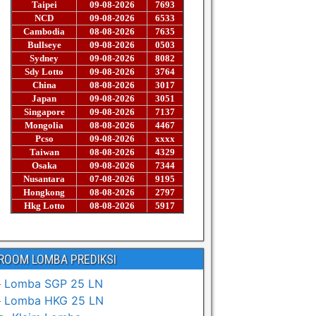
ROOM LOMBA PREDIKSI
Lomba SGP 25 LN
Lomba HKG 25 LN