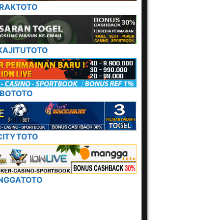
ERAKTOTO
KAJITUTOTO
BOTOTO
ITYTOTO
NGGATOTO