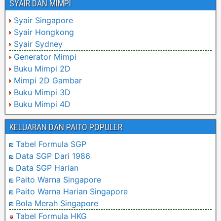
SYAIR DAN MIMPI
Syair Singapore
Syair Hongkong
Syair Sydney
Generator Mimpi
Buku Mimpi 2D
Mimpi 2D Gambar
Buku Mimpi 3D
Buku Mimpi 4D
KELUARAN DAN PAITO POPULER
Tabel Formula SGP
Data SGP Dari 1986
Data SGP Harian
Paito Warna Singapore
Paito Warna Harian Singapore
Bola Merah Singapore
Tabel Formula HKG