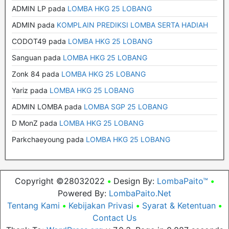
ADMIN LP
pada
LOMBA HKG 25 LOBANG
ADMIN
pada
KOMPLAIN PREDIKSI LOMBA SERTA HADIAH
CODOT49
pada
LOMBA HKG 25 LOBANG
Sanguan
pada
LOMBA HKG 25 LOBANG
Zonk 84
pada
LOMBA HKG 25 LOBANG
Yariz
pada
LOMBA HKG 25 LOBANG
ADMIN LOMBA
pada
LOMBA SGP 25 LOBANG
D MonZ
pada
LOMBA HKG 25 LOBANG
Parkchaeyoung
pada
LOMBA HKG 25 LOBANG
Copyright ©28032022
•
Design By:
LombaPaito™
•
Powered By:
LombaPaito.Net
Tentang Kami
•
Kebijakan Privasi
•
Syarat & Ketentuan
•
Contact Us