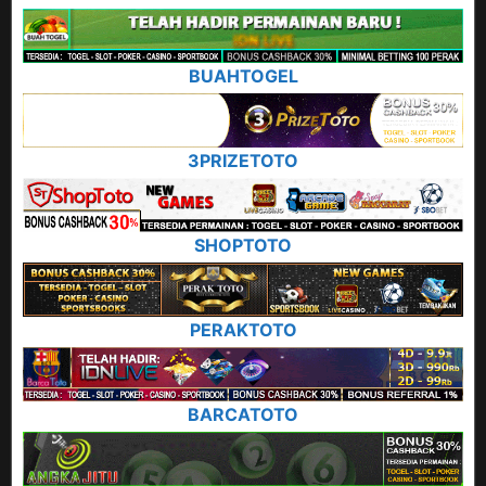
BUAHTOGEL
3PRIZETOTO
SHOPTOTO
PERAKTOTO
BARCATOTO